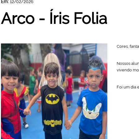
Em:
12/02/2026
Arco - Íris Folia
Cores, fanta
Nossos alun
vivendo mo
Foi um dia 